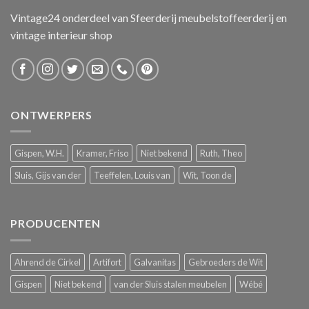
Vintage24 onderdeel van
Sfeerderij meubelstoffeerderij
en
vintage interieur shop
ONTWERPERS
Gispen, W.H.
Kramer, Friso
Niet bekend
Ruth, Theo
Sluis, Gijs van der
Teeffelen, Louis van
Wit, Toon de
PRODUCENTEN
Ahrend de Cirkel
Artifort
Galvanitas
Gebroeders de Wit
Gispen
Niet bekend
van der Sluis stalen meubelen
Wébé