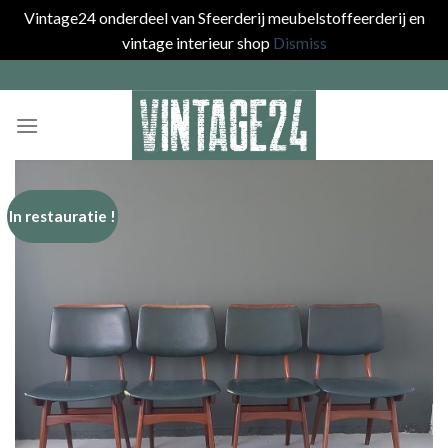
Vintage24 onderdeel van Sfeerderij meubelstoffeerderij en
vintage interieur shop
Dismiss
Skip
to
content
In restauratie !