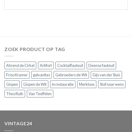
ZOEK PRODUCT OP TAG
Ahrend de Cirkel
Artifort
Cocktailfauteuil
Deense fauteuil
Friso Kramer
galvanitas
Gebroeders de Wit
Gijs van der Sluis
Gispen
Gispen de Wit
in restauratie
Merkloos
Stof naar wens
Theo Ruth
Van Teeffelen
VINTAGE24