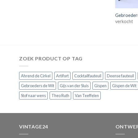
Gebroeders
verkocht
ZOEK PRODUCT OP TAG
Ahrend de Cirkel
Artifort
Cocktailfauteuil
Deense fauteuil
Gebroeders de Wit
Gijs van der Sluis
Gispen
Gispen de Wit
Stof naar wens
Theo Ruth
Van Teeffelen
VINTAGE24
ONTWER