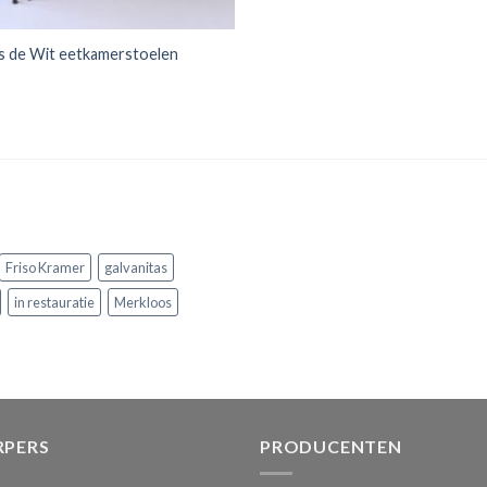
 de Wit eetkamerstoelen
Friso Kramer
galvanitas
in restauratie
Merkloos
PERS
PRODUCENTEN