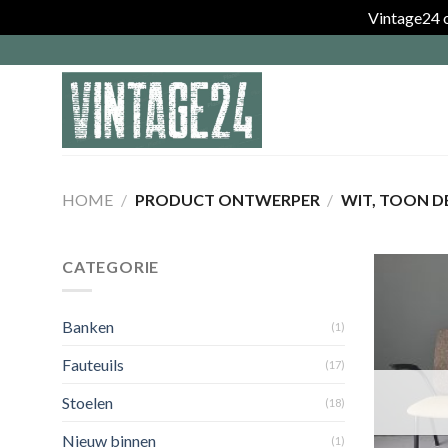
Vintage24 o
Skip
to
content
HOME
/
PRODUCT ONTWERPER
/
WIT, TOON D
CATEGORIE
Banken
(1)
Fauteuils
(17)
Stoelen
(18)
Nieuw binnen
(1)