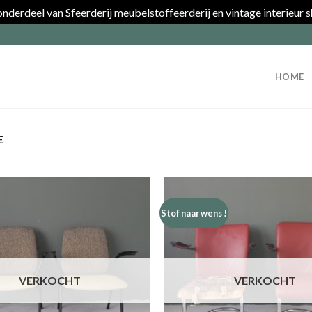
nderdeel van Sfeerderij meubelstoffeerderij en vintage interieur 
HOME
E
Stof naar wens !
VERKOCHT
VERKOCHT