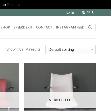
shop
Dismiss
Login
SHOP
SFEERDERIJ
CONTACT
INSTAGRAM FEED
Showing all 4 results
VERKOCHT