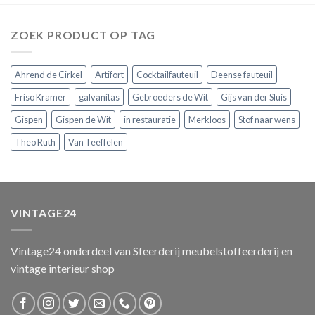
ZOEK PRODUCT OP TAG
Ahrend de Cirkel
Artifort
Cocktailfauteuil
Deense fauteuil
Friso Kramer
galvanitas
Gebroeders de Wit
Gijs van der Sluis
Gispen
Gispen de Wit
in restauratie
Merkloos
Stof naar wens
Theo Ruth
Van Teeffelen
VINTAGE24
Vintage24 onderdeel van
Sfeerderij meubelstoffeerderij
en
vintage interieur shop