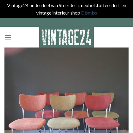
Vintage24 onderdeel van Sfeerderij meubelstoffeerderij en
vintage interieur shop
Dismiss
Skip
to
content