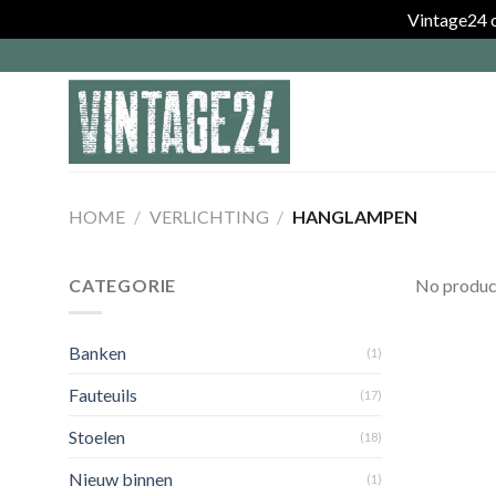
Vintage24 o
Skip
to
content
HOME
/
VERLICHTING
/
HANGLAMPEN
CATEGORIE
No product
Banken
(1)
Fauteuils
(17)
Stoelen
(18)
Nieuw binnen
(1)