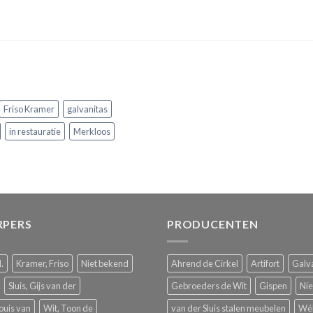
Friso Kramer
galvanitas
in restauratie
Merkloos
PERS
PRODUCENTEN
.
Kramer, Friso
Niet bekend
Ahrend de Cirkel
Artifort
Galv
Sluis, Gijs van der
Gebroeders de Wit
Gispen
Nie
ouis van
Wit, Toon de
van der Sluis stalen meubelen
Wé