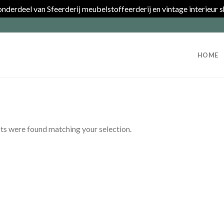
nderdeel van Sfeerderij meubelstoffeerderij en vintage interieur 
HOME
s were found matching your selection.