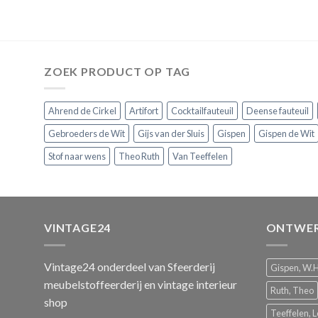
ZOEK PRODUCT OP TAG
Ahrend de Cirkel
Artifort
Cocktailfauteuil
Deense fauteuil
Gebroeders de Wit
Gijs van der Sluis
Gispen
Gispen de Wit
Stof naar wens
Theo Ruth
Van Teeffelen
VINTAGE24
ONTWER
Vintage24 onderdeel van
Sfeerderij
Gispen, W.H
meubelstoffeerderij
en vintage interieur
Ruth, Theo
shop
Teeffelen, L