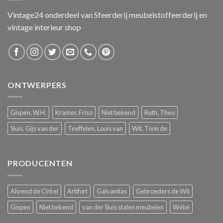
Vintage24 onderdeel van
Sfeerderij meubelstoffeerderij
en
vintage interieur shop
ONTWERPERS
Gispen, W.H.
Kramer, Friso
Niet bekend
Ruth, Theo
Sluis, Gijs van der
Teeffelen, Louis van
Wit, Toon de
PRODUCENTEN
Ahrend de Cirkel
Artifort
Galvanitas
Gebroeders de Wit
Gispen
Niet bekend
van der Sluis stalen meubelen
Wébé