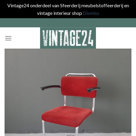
Vintage24 onderdeel van Sfeerderij meubelstoffeerderij en
vintage interieur shop
Dismiss
Skip
to
content