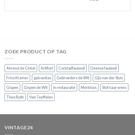
ZOEK PRODUCT OP TAG
Ahrend de Cirkel
Artifort
Cocktailfauteuil
Deense fauteuil
Friso Kramer
galvanitas
Gebroeders de Wit
Gijs van der Sluis
Gispen
Gispen de Wit
in restauratie
Merkloos
Stof naar wens
Theo Ruth
Van Teeffelen
VINTAGE24